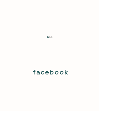
facebook
特別解禁の様子。
40ペアに達し
ました！ご応募
ざいました
(❁ᴗ͈ˬᴗ͈
加者募集開始】