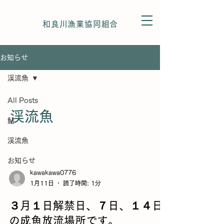
和良川漁業協同組合
お知らせ
渓流魚
All Posts
渓流魚
鮎
渓流魚
お知らせ
kawakawa0776
1月11日
読了時間: 1分
３月１日解禁日、７日、１４日
の成魚放流場所です。