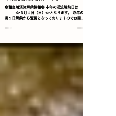
🔴和良川渓流解禁情報🔴 本年の渓流解禁日は
🐟３月１日（日）🐟となります。 昨年の２
月１日解禁から変更となっておりますのでお間違
いのないようよろしくお願い致します🙇 昨年まで
は２月１日としておりました解禁日ですがこの時
期は雪や凍結で峠道の交通も悪く天候により成魚
放流も中止になることもあり、このようなことを
考慮し暖かくなる３月からの解禁としました。 ２
月中に支流の土京川、鹿倉川への放流も行い万全
の状態で解禁日を迎えたいと考えております。 ま
た、恒例の成魚放流の日程は 🟢３月１日（日）解
禁日AM8:00頃 🟢３月７日（土）AM8:00頃 🟢
３月１４日（土）AM8:00頃 餌釣りは漁協前のエ
リア ルアー、フライ釣りはキャンプ場前のエリア
となりますので掲載した地図を参照して下さい。
駐車場も記載しましたが振興事務所周辺は土日の
み利用が可能ですので平日は利用しないようよろ
しくお願いします。 #和良川漁協 #和良川渓流釣
り #鹿倉川 #土京川